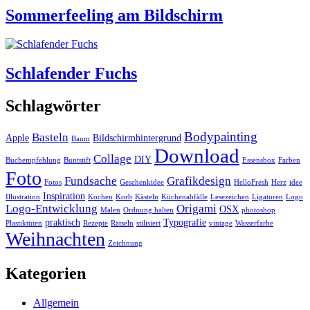
Sommerfeeling am Bildschirm
Schlafender Fuchs
Schlagwörter
Bodypainting
Basteln
Apple
Bildschirmhintergrund
Baum
Download
Collage
DIY
Buchempfehlung
Buntstift
Essensbox
Farben
Foto
Fundsache
Grafikdesign
Fotos
Geschenkidee
HelloFresh
Herz
idee
Inspiration
Illustration
Kochen
Korb
Kästeln
Küchenabfälle
Lesezeichen
Ligaturen
Logo
Logo-Entwicklung
Origami
OSX
Malen
Ordnung halten
photoshop
praktisch
Typografie
Plastiktüten
Rezepte
Rätseln
stilisiert
vintage
Wasserfarbe
Weihnachten
Zeichnung
Kategorien
Allgemein