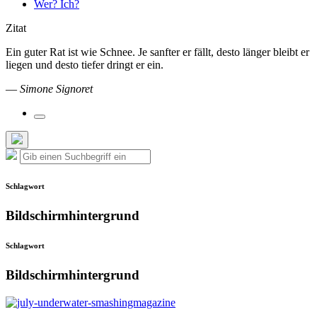
Wer? Ich?
Zitat
Ein guter Rat ist wie Schnee. Je sanfter er fällt, desto länger bleibt er
liegen und desto tiefer dringt er ein.
—
Simone Signoret
Suchfeld
umschalten
Such-
Suche
Suchen
Overlay
nach:
verbergen
Schlagwort
Bildschirmhintergrund
Schlagwort
Bildschirmhintergrund