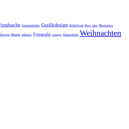
Fundsache
Grafikdesign
Geschenkidee
HelloFresh
Herz
idee
Illustration
Weihnachten
Typografie
Rezepte
Rätseln
stilisiert
vintage
Wasserfarbe