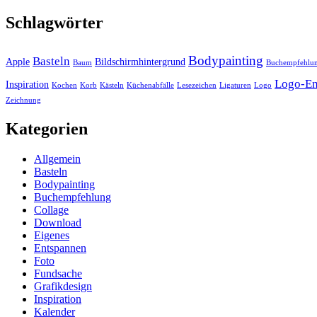
Schlagwörter
Bodypainting
Basteln
Apple
Bildschirmhintergrund
Baum
Buchempfehlu
Logo-En
Inspiration
Kochen
Korb
Kästeln
Küchenabfälle
Lesezeichen
Ligaturen
Logo
Zeichnung
Kategorien
Allgemein
Basteln
Bodypainting
Buchempfehlung
Collage
Download
Eigenes
Entspannen
Foto
Fundsache
Grafikdesign
Inspiration
Kalender