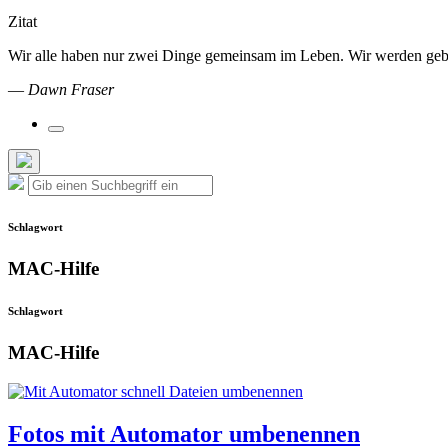
Zitat
Wir alle haben nur zwei Dinge gemeinsam im Leben. Wir werden gebore
—
Dawn Fraser
Suchfeld
umschalten
Such-
Suche
Suchen
Overlay
nach:
verbergen
Schlagwort
MAC-Hilfe
Schlagwort
MAC-Hilfe
Fotos mit Automator umbenennen