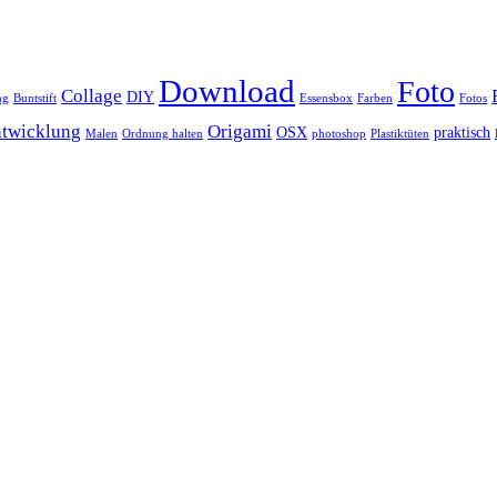
Download
Foto
Collage
DIY
ng
Buntstift
Essensbox
Farben
Fotos
twicklung
Origami
OSX
praktisch
Malen
Ordnung halten
photoshop
Plastiktüten