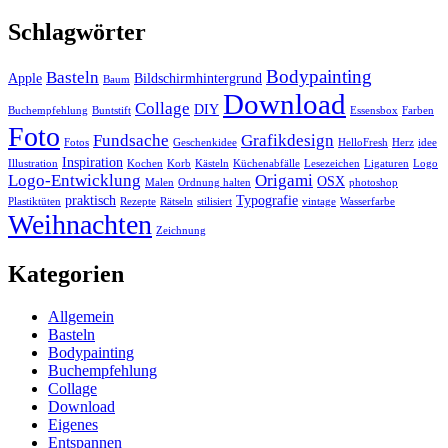
Schlagwörter
Bodypainting
Basteln
Apple
Bildschirmhintergrund
Baum
Download
Collage
DIY
Buchempfehlung
Buntstift
Essensbox
Farben
Foto
Fundsache
Grafikdesign
Fotos
Geschenkidee
HelloFresh
Herz
idee
Inspiration
Illustration
Kochen
Korb
Kästeln
Küchenabfälle
Lesezeichen
Ligaturen
Logo
Logo-Entwicklung
Origami
OSX
Malen
Ordnung halten
photoshop
praktisch
Typografie
Plastiktüten
Rezepte
Rätseln
stilisiert
vintage
Wasserfarbe
Weihnachten
Zeichnung
Kategorien
Allgemein
Basteln
Bodypainting
Buchempfehlung
Collage
Download
Eigenes
Entspannen