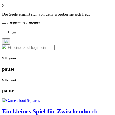
Zitat
Die Seele ernährt sich von dem, worüber sie sich freut.
—
Augustinus Aurelius
Suchfeld
umschalten
Such-
Suche
Suchen
Overlay
nach:
verbergen
Schlagwort
pause
Schlagwort
pause
Ein kleines Spiel für Zwischendurch